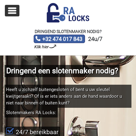
DRINGEND SLOTENMAKER NODIG?
+32 474 017 843
24u/7
Klik hier
Dringend een slotenmaker nodig?
Heeft u zichzelf buitengesloten of bent u uw sleutel
kwijtgeraakt? Of is er iets anders aan de hand waardoor u
niet naar binnen of buiten kunt?
Slotenmakers RA Locks:
24/7 bereikbaar