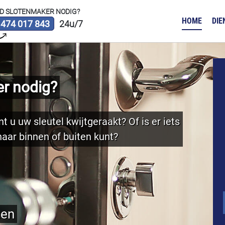
D SLOTENMAKER NODIG?
HOME
DIE
 474 017 843
24u/7
r nodig?
t u uw sleutel kwijtgeraakt? Of is er iets
aar binnen of buiten kunt?
ten