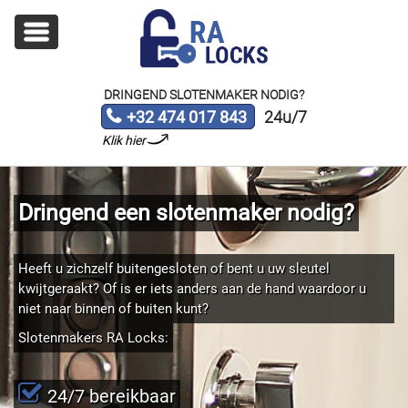
DRINGEND SLOTENMAKER NODIG?
+32 474 017 843
24u/7
Klik hier
Dringend een slotenmaker nodig?
Heeft u zichzelf buitengesloten of bent u uw sleutel
kwijtgeraakt? Of is er iets anders aan de hand waardoor u
niet naar binnen of buiten kunt?
Slotenmakers RA Locks:
24/7 bereikbaar