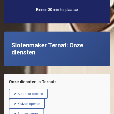
Binnen 30 min ter plaatse
Slotenmaker Ternat: Onze
diensten
Onze diensten in Ternat:
Autodeur openen
Kluizen openen
Slot vervangen