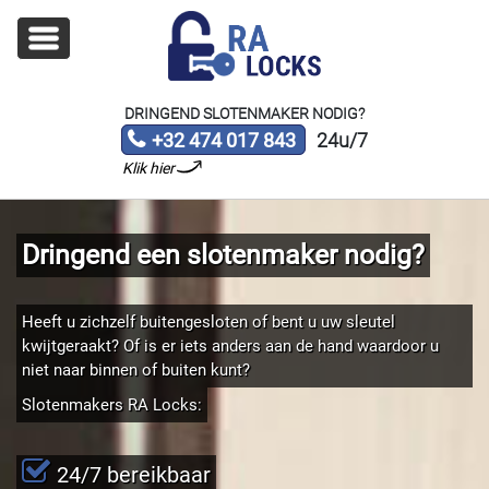
DRINGEND SLOTENMAKER NODIG?
+32 474 017 843
24u/7
Klik hier
Dringend een slotenmaker nodig?
Heeft u zichzelf buitengesloten of bent u uw sleutel
kwijtgeraakt? Of is er iets anders aan de hand waardoor u
niet naar binnen of buiten kunt?
Slotenmakers RA Locks:
24/7 bereikbaar