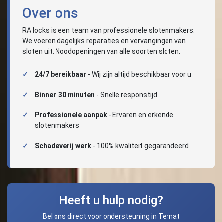
Over ons
RA locks is een team van professionele slotenmakers.
We voeren dagelijks reparaties en vervangingen van
sloten uit. Noodopeningen van alle soorten sloten.
24/7 bereikbaar
- Wij zijn altijd beschikbaar voor u
Binnen 30 minuten
- Snelle responstijd
Professionele aanpak
- Ervaren en erkende
slotenmakers
Schadeverij werk
- 100% kwaliteit gegarandeerd
Heeft u hulp nodig?
Bel ons direct voor ondersteuning in Ternat