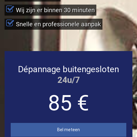
Wij zijn er binnen 30 minuten
Snelle en professionele aanpak
Dépannage buitengesloten
24u/7
85 €
Bel meteen