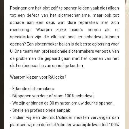
Pogingen om het slot zelf te openen leiden vaak niet alleen
tot een defect van het slotmechanisme, maar ook tot
schade aan een deur, wat dure reparaties met zich
meebrengt. Waarom zulke risico's nemen als er
specialisten zijn die elk slot snel en schadevrij kunnen
openen? Een slotenmaker bellen is de beste oplossing voor
U! Ons team van professionele slotenmakers verlost u van
de problemen die gepaard gaan met het openen van het
slot en bespaart u van onnodige kosten.
Waarom kiezen voor RA locks?
- Erkende slotenmakers
- Bij openen van deur of raam 100% schadevrij
- We zijn er binnen de 30 minuten om uw deur te openen.
- Snelle en professionele aanpak
- Indien wij een deurslot/cilinder moeten vervangen dan
plaatsen wij een deurslot/cilinder waarbij de kwaliteit 100%