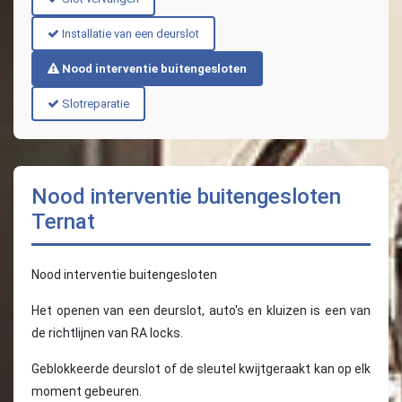
Installatie van een deurslot
Nood interventie buitengesloten
Slotreparatie
Nood interventie buitengesloten
Ternat
Nood interventie buitengesloten
Het openen van een deurslot, auto's en kluizen is een van
de richtlijnen van RA locks.
Geblokkeerde deurslot of de sleutel kwijtgeraakt kan op elk
moment gebeuren.