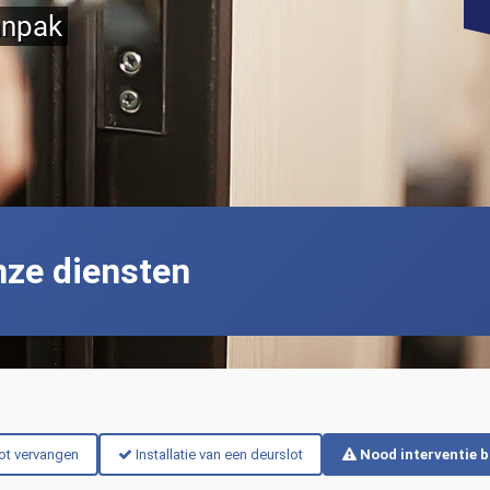
anpak
nze diensten
ot vervangen
Installatie van een deurslot
Nood interventie b