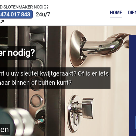
D SLOTENMAKER NODIG?
HOME
DIE
 474 017 843
24u/7
r nodig?
t u uw sleutel kwijtgeraakt? Of is er iets
aar binnen of buiten kunt?
ten