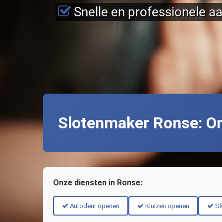
Snelle en professionele a
Slotenmaker Ronse: O
Onze diensten in Ronse:
Autodeur openen
Kluizen openen
Sl