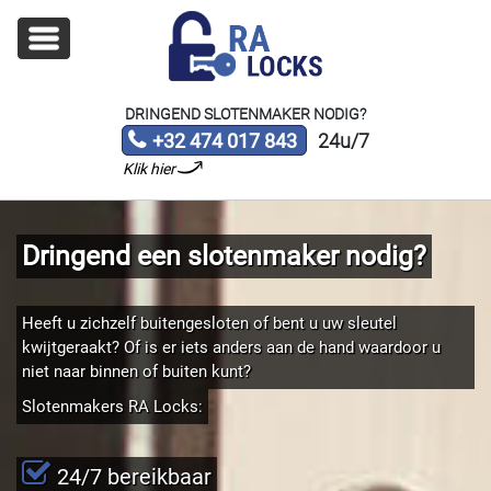
DRINGEND SLOTENMAKER NODIG?
+32 474 017 843
24u/7
Klik hier
Dringend een slotenmaker nodig?
Heeft u zichzelf buitengesloten of bent u uw sleutel
kwijtgeraakt? Of is er iets anders aan de hand waardoor u
niet naar binnen of buiten kunt?
Slotenmakers RA Locks:
24/7 bereikbaar