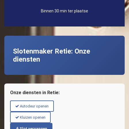
Binnen 30 min ter plaatse
Slotenmaker Retie: Onze
diensten
Onze diensten in Retie:
Autodeur openen
Kluizen openen
Slot vervangen