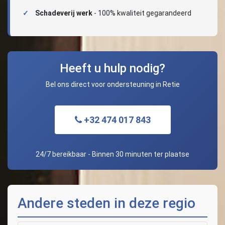
Schadeverij werk
- 100% kwaliteit gegarandeerd
Heeft u hulp nodig?
Bel ons direct voor ondersteuning in Retie
+32 474 017 843
24/7 bereikbaar - Binnen 30 minuten ter plaatse
Andere steden in deze regio