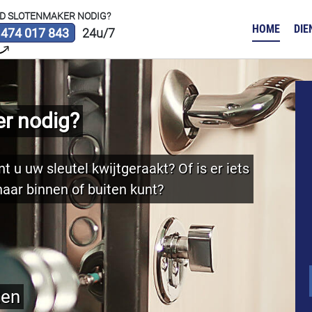
D SLOTENMAKER NODIG?
HOME
DIE
 474 017 843
24u/7
r nodig?
t u uw sleutel kwijtgeraakt? Of is er iets
aar binnen of buiten kunt?
ten