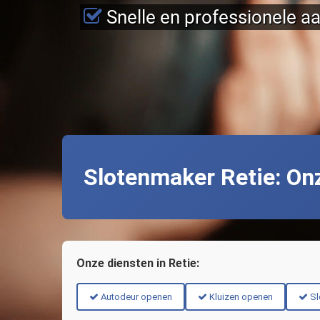
Snelle en professionele a
Slotenmaker Retie: On
Onze diensten in Retie:
Autodeur openen
Kluizen openen
Sl