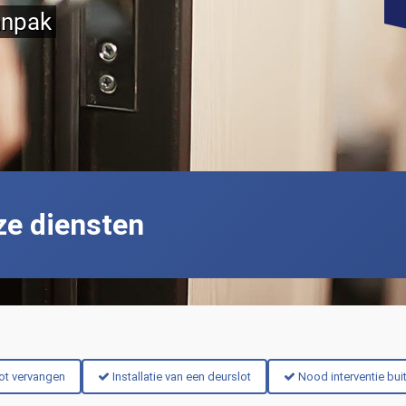
anpak
ze diensten
ot vervangen
Installatie van een deurslot
Nood interventie bui