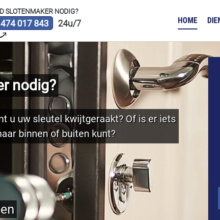
D SLOTENMAKER NODIG?
HOME
DIE
 474 017 843
24u/7
r nodig?
t u uw sleutel kwijtgeraakt? Of is er iets
aar binnen of buiten kunt?
ten