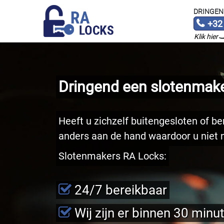
DRINGEN
+32
Klik hier
Dringend een slotenmake
Heeft u zichzelf buitengesloten of ben
anders aan de hand waardoor u niet n
Slotenmakers RA Locks:
24/7 bereikbaar
Wij zijn er binnen 30 minu