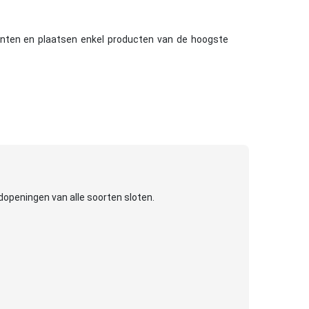
anten en plaatsen enkel producten van de hoogste
dopeningen van alle soorten sloten.