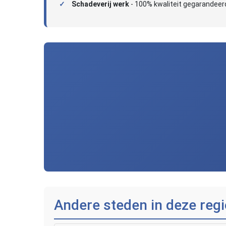
Schadeverij werk
- 100% kwaliteit gegarandeer
Andere steden in deze regi