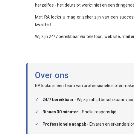
hetzelfde - het deurslot werkt niet en een dringende
Met RA locks u mag er zeker zijn van een succes
kwaliteit.
Wij zijn 24/7 bereikbaar via telefoon, website, mail
Over ons
RA locks is een team van professionele slotenmaker
24/7 bereikbaar
- Wij zijn altijd beschikbaar voor
Binnen 30 minuten
- Snelle responstijd
Professionele aanpak
- Ervaren en erkende sl