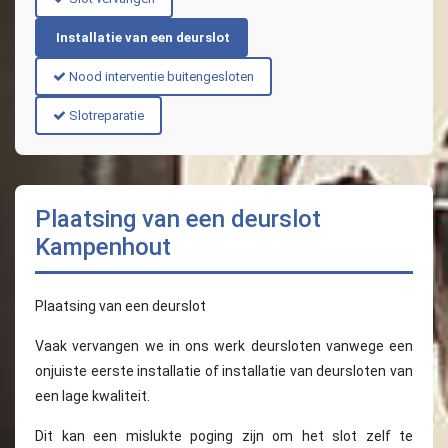
Installatie van een deurslot
Nood interventie buitengesloten
Slotreparatie
Plaatsing van een deurslot
Kampenhout
Plaatsing van een deurslot
Vaak vervangen we in ons werk deursloten vanwege een
onjuiste eerste installatie of installatie van deursloten van
een lage kwaliteit.
Dit kan een mislukte poging zijn om het slot zelf te