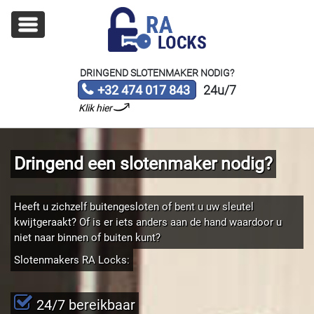
DRINGEND SLOTENMAKER NODIG?
+32 474 017 843
24u/7
Klik hier
Dringend een slotenmaker nodig?
Heeft u zichzelf buitengesloten of bent u uw sleutel
kwijtgeraakt? Of is er iets anders aan de hand waardoor u
niet naar binnen of buiten kunt?
Slotenmakers RA Locks:
24/7 bereikbaar