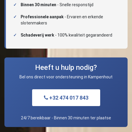
Binnen 30 minuten
- Snelle responstijd
Professionele aanpak
- Ervaren en erkende
slotenmakers
Schadeverij werk
- 100% kwaliteit gegarandeerd
Heeft u hulp nodig?
Bel ons direct voor ondersteuning in Kampenhout
+32 474 017 843
24/7 bereikbaar - Binnen 30 minuten ter plaatse