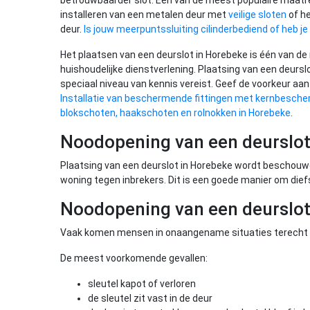
betrouwbaarder slot. Een van de meest populaire maatr
installeren van een metalen deur met
veilige sloten
of h
deur.
Is jouw meerpuntssluiting cilinderbediend of heb 
Het plaatsen van een deurslot in Horebeke is één van de
huishoudelijke dienstverlening. Plaatsing van een deursl
speciaal niveau van kennis vereist. Geef de voorkeur a
Installatie van beschermende fittingen met kernbesche
blokschoten, haakschoten en rolnokken in Horebeke
.
Noodopening van een deurslot
Plaatsing van een deurslot in Horebeke wordt beschou
woning tegen inbrekers. Dit is een goede manier om die
Noodopening van een deurslot
Vaak komen mensen in onaangename situaties terecht 
De meest voorkomende gevallen:
sleutel kapot of verloren
de sleutel zit vast in de deur