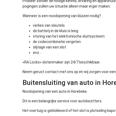
Probeer zonder de nodige kennis, ervaring en apparatuur 
pogingen zullen uw situatie alleen maar erger maken.
Wanneer is een noodopening van kluizen nodig?
verlies van sleutels
de batterij in de kluis is leeg
storing van het elektronische sluitsysteem
de codecombinatie vergeten
slijtage van een slot
enz…
«RA Locks» slotenmaker zijn 24/7 beschikbaar.
Neem gerust contact met ons op en wij zorgen voor een 
Buitensluiting van auto in Hor
Noodopening van een auto in Horebeke.
Dit is een belangrijke service voor autobezitters.
Het voertuig is geblokkeerd of het slot is plotseling kap