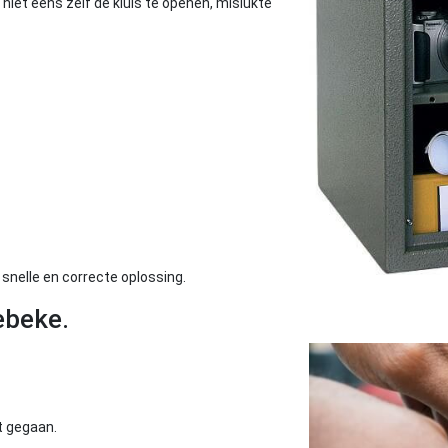
niet eens zelf de kluis te openen, mislukte
snelle en correcte oplossing.
ebeke.
ot gegaan.