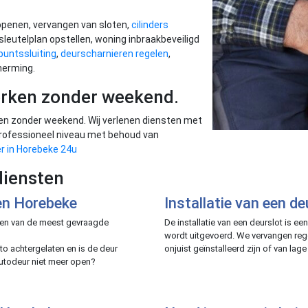
openen, vervangen van sloten,
cilinders
 sleutelplan opstellen, woning inbraakbeveiligd
untssluiting
,
deurscharnieren regelen
,
herming.
erken zonder weekend.
en zonder weekend. Wij verlenen diensten met
 professioneel niveau met behoud van
r in Horebeke 24u
diensten
en Horebeke
Installatie van een d
 een van de meest gevraagde
De installatie van een deurslot is ee
wordt uitgevoerd. We vervangen reg
uto achtergelaten en is de deur
onjuist geïnstalleerd zijn of van lage k
autodeur niet meer open?