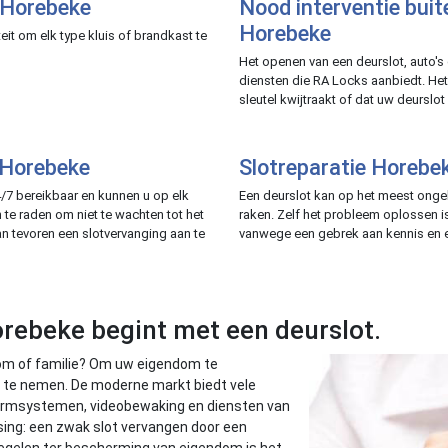
 Horebeke
Nood interventie bui
Horebeke
it om elk type kluis of brandkast te
Het openen van een deurslot, auto's 
diensten die RA Locks aanbiedt. He
sleutel kwijtraakt of dat uw deurslo
 Horebeke
Slotreparatie Horebe
/7 bereikbaar en kunnen u op elk
Een deurslot kan op het meest ong
 te raden om niet te wachten tot het
raken. Zelf het probleem oplossen is
an tevoren een slotvervanging aan te
vanwege een gebrek aan kennis en e
orebeke begint met een deurslot.
endom of familie? Om uw eigendom te
n te nemen. De moderne markt biedt vele
larmsystemen, videobewaking en diensten van
ssing: een zwak slot vervangen door een