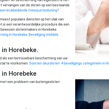
egelen ter bescherming van eigendom is het
et vervangen van de sloten op een bestaande
je een krukbediende meerpuntssluiting?
 meest populaire diensten op het vlak van
ot is een verantwoordelijke procedure die een
an bewezen slotenmakers in Horebeke.
rming in Horebeke
.
Beveiliging middels
 in Horebeke.
wd als een betrouwbare bescherming van uw
fstal te voorkomen.
Soorten deursloten: 4 beveiligings categorieën in 
 in Horebeke
met een probleem van buitengesloten.