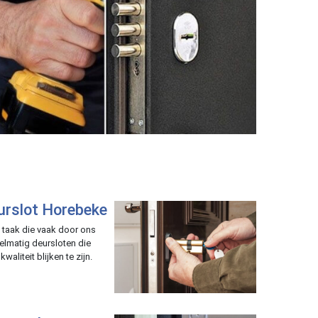
eurslot Horebeke
n taak die vaak door ons
elmatig deursloten die
waliteit blijken te zijn.