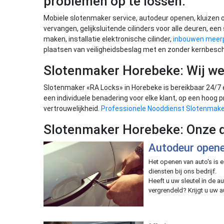
problemen op te lossen:
Mobiele slotenmaker service, autodeur openen, kluizen 
vervangen, gelijksluitende cilinders voor alle deuren, een
maken, installatie elektronische cilinder,
inbouwen meerp
plaatsen van veiligheidsbeslag met en zonder kernbesc
Slotenmaker Horebeke: Wij w
Slotenmaker «RA Locks» in Horebeke is bereikbaar 24/7 
een individuele benadering voor elke klant, op een hoog
vertrouwelijkheid.
Professionele Nooddienst Slotenmake
Slotenmaker Horebeke: Onze 
Autodeur open
Het openen van auto's is
diensten bij ons bedrijf.
Heeft u uw sleutel in de a
vergrendeld? Krijgt u uw 