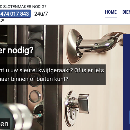
D SLOTENMAKER NODIG?
HOME
DIE
 474 017 843
24u/7
r nodig?
t u uw sleutel kwijtgeraakt? Of is er iets
aar binnen of buiten kunt?
ten