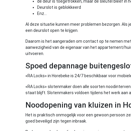
de deur is toegetrokken, maar de sleutel bleef in
Deurslot is geblokkeerd
Enz…
Al deze situatie kunnen meer problemen bezorgen. Als je
een deurslot open te krijgen.
Daarom is het aangeraden om contact op te nemen met 
aanwezigheid van de eigenaar van het appartement/huis
uitvoeren.
Spoed depannage buitengeslot
«RA Locks» in Horebeke is 24/7 beschikbaar voor mobiel
«RA Locks» slotenmaker doen alle soorten noodintervent
staat blijft. Slotenmakers voldoen tijdens het werk aan 
Noodopening van kluizen in H
Het is praktisch onmogelijk voor een gewoon persoon ze
goed beveiligd zijn tegen inbraak.