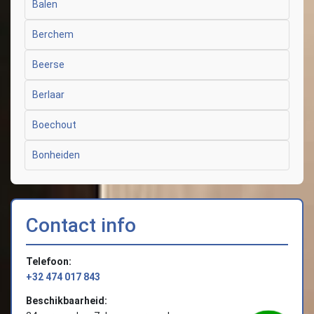
Balen
Berchem
Beerse
Berlaar
Boechout
Bonheiden
Contact info
Telefoon:
+32 474 017 843
Beschikbaarheid: