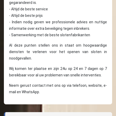
gegarandeerd is.
- Altijd de beste service
- Altijd de beste prijs
- Indien nodig geven we professionele advies en nuttige
informatie over extra beveiliging tegen inbrekers.
- Samenwerking met de beste slotenfabrikanten
Al deze punten stellen ons in staat om hoogwaardige
diensten te verlenen voor het openen van sloten in
noodgevallen.
Wij komen ter plaatse en zijn 24u op 24 en 7 dagen op 7
bereikbaar voor al uw problemen van snelle interventies.
Neem gerust contact met ons op via telefoon, website, e-
mail en WhatsApp.