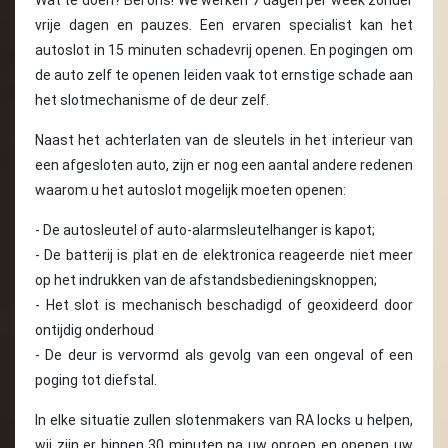
Wat te doen? Bel ons! We werken 7 dagen per week zonder
vrije dagen en pauzes. Een ervaren specialist kan het
autoslot in 15 minuten schadevrij openen. En pogingen om
de auto zelf te openen leiden vaak tot ernstige schade aan
het slotmechanisme of de deur zelf.
Naast het achterlaten van de sleutels in het interieur van
een afgesloten auto, zijn er nog een aantal andere redenen
waarom u het autoslot mogelijk moeten openen:
- De autosleutel of auto-alarmsleutelhanger is kapot;
- De batterij is plat en de elektronica reageerde niet meer
op het indrukken van de afstandsbedieningsknoppen;
- Het slot is mechanisch beschadigd of geoxideerd door
ontijdig onderhoud
- De deur is vervormd als gevolg van een ongeval of een
poging tot diefstal.
In elke situatie zullen slotenmakers van RA locks u helpen,
wij zijn er binnen 30 minuten na uw oproep en openen uw