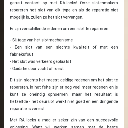
gerust contact op met RA-locks! Onze slotenmakers
repareren het slot van elk type en als de reparatie niet
mogelijk is, zullen ze het slot vervangen.
Er zijn verschillende redenen om een slot te repareren:
- Slijtage van het slotmechanisme
- Een slot van een slechte kwaliteit of met een
fabrieksfout
- Het slot was verkeerd geplaatst
- Oxidatie door vocht of roest
Dit zijn slechts het meest geldige redenen om het slot te
repareren. In het feite zijn er nog veel meer redenen en je
kunt ze oneindig opnoemen, maar het resultaat is
hetzelfde - het deurslot werkt niet goed en een dringende
reparatie is vereist.
Met RA locks u mag er zeker zijn van een succesvolle
oplossing. Want wij werken samen met de beste