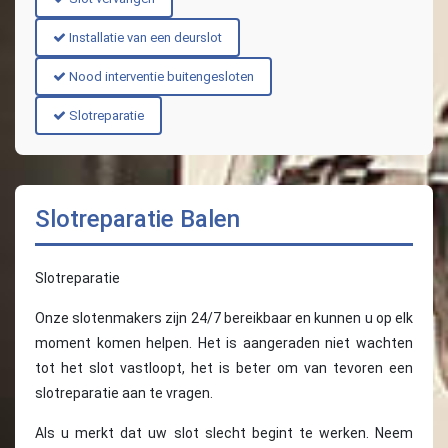
Installatie van een deurslot
Nood interventie buitengesloten
Slotreparatie
Slotreparatie Balen
Slotreparatie
Onze slotenmakers zijn 24/7 bereikbaar en kunnen u op elk
moment komen helpen. Het is aangeraden niet wachten
tot het slot vastloopt, het is beter om van tevoren een
slotreparatie aan te vragen.
Als u merkt dat uw slot slecht begint te werken. Neem