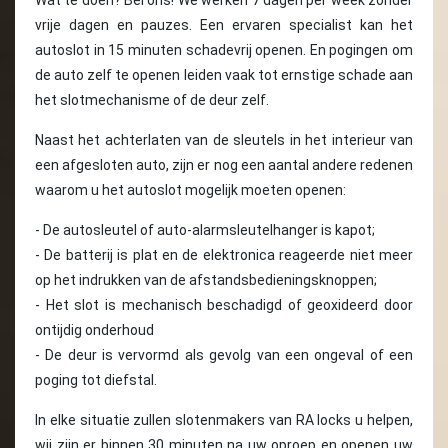
Wat te doen? Bel ons! We werken 7 dagen per week zonder
vrije dagen en pauzes. Een ervaren specialist kan het
autoslot in 15 minuten schadevrij openen. En pogingen om
de auto zelf te openen leiden vaak tot ernstige schade aan
het slotmechanisme of de deur zelf.
Naast het achterlaten van de sleutels in het interieur van
een afgesloten auto, zijn er nog een aantal andere redenen
waarom u het autoslot mogelijk moeten openen:
- De autosleutel of auto-alarmsleutelhanger is kapot;
- De batterij is plat en de elektronica reageerde niet meer
op het indrukken van de afstandsbedieningsknoppen;
- Het slot is mechanisch beschadigd of geoxideerd door
ontijdig onderhoud
- De deur is vervormd als gevolg van een ongeval of een
poging tot diefstal.
In elke situatie zullen slotenmakers van RA locks u helpen,
wij zijn er binnen 30 minuten na uw oproep en openen uw